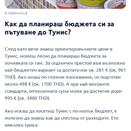
© Shutterstock
Как да планираш бюджета си за
пътуване до Тунис?
След като вече знаеш ориентировъчните цени в
Тунис, можеш лесно да планираш бюджета за
почивката си там. За седмичен престой във възможно
най-бюджетен вариант са достатъчни ок. 281 € (ок. 961
TND). Ако имаш по-големи изисквания, си подготви
около 498 € (ок. 1700 TND). А при най-високите
стандарти, оптималната сума може да достигне дори
995 € (ок. 3400 TND).
Ако искаш да посетиш Тунис с по-малък бюджет, е
полезно да знаеш как да спестиш от разходите. Ето
няколко трика: