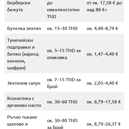
Берберски
до
от ок. 17,58 € до
бижута
няколкостотин
над 88 €+
TND
Бутилка зехтин
ок. 15–30 TND
ок. 4,40–8,79 €
Тунизийски
подправки и
ок. 5–15 TND за
билки (хариса,
ок. 1,47–4,40 €
опаковка
кимион,
шафран)
ок. 7–15 TND за
Зехтинов сапун
ок. 2,05–4,40 €
брой
Козметика с
ок. 30–60 TND
ок. 8,79–17,58 €
арганово масло
Ръчно тъкани
ок. 30–90 TND
шалове и
ок. 8,79–26,37 €
за брой