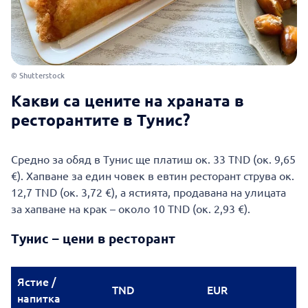
© Shutterstock
Какви са цените на храната в
ресторантите в Тунис?
Средно за обяд в Тунис ще платиш ок. 33 TND (ок. 9,65
€). Хапване за един човек в евтин ресторант струва ок.
12,7 TND (ок. 3,72 €), а ястията, продавана на улицата
за хапване на крак – около 10 TND (ок. 2,93 €).
Тунис – цени в ресторант
Ястие /
TND
EUR
напитка