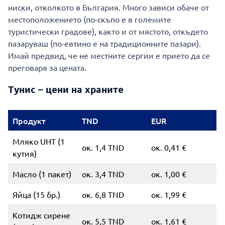
ниски, отколкото в България. Много зависи обаче от
местоположението (по-скъпо е в големите
туристически градове), както и от мястото, откъдето
пазаруваш (по-евтино е на традиционните пазари).
Имай предвид, че не местните сергии е прието да се
преговаря за цената.
Тунис – цени на храните
Продукт
TND
EUR
Мляко UHT (1
ок. 1,4 TND
ок. 0,41 €
кутия)
Масло (1 пакет)
ок. 3,4 TND
ок. 1,00 €
Яйца (15 бр.)
ок. 6,8 TND
ок. 1,99 €
Котидж сирене
ок. 5,5 TND
ок. 1,61 €