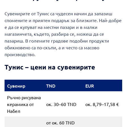
Сувенирите от Тунис са чудесен начин да запазиш
спомените и приятен подарък за близките. Най-добре
е да се купуват на местни пазари и в малки
магазинчета, където, разбира се, можеш да се
пазариш. В големите градове подобни продукти
обикновено са по-скъпи, а и често са масово
производство.
Тунис – цени на сувенирите
Сувенир
TND
EUR
Ръчно рисувана
керамика от
ок. 30–60 TND
ок. 8,79–17,58 €
Набел
от ок. 60 TND