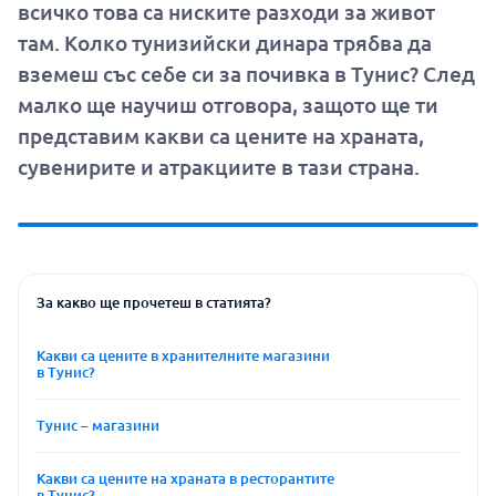
всичко това са ниските разходи за живот
там. Колко тунизийски динара трябва да
вземеш със себе си за почивка в Тунис? След
малко ще научиш отговора, защото ще ти
представим какви са цените на храната,
сувенирите и атракциите в тази страна.
За какво ще прочетеш в статията?
Какви са цените в хранителните магазини
в Тунис?
Тунис – магазини
Какви са цените на храната в ресторантите
в Тунис?