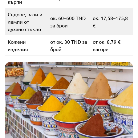
кърпи
Съдове, вази и
ок. 60–600 TND
ок. 17,58–175,8
лампи от
за брой
€
духано стъкло
Кожени
от ок. 30 TND за
от ок. 8,79 €
изделия
брой
нагоре