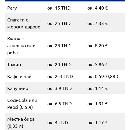
Рагу
ок. 15 TND
ок. 4,40 €
Спагети с
ок. 25 TND
ок. 7,33 €
морски дарове
Кускус с
агнешко или
ок. 28 TND
ок. 8,20 €
риба
Тажин
ок. 20 TND
ок. 5,86 €
Кафе и чай
ок. 2–3 TND
ок. 0,59–0,88 €
Капучино
ок. 3,9 TND
ок. 1,14 €
Coca-Cola или
ок. 6,5 TND
ок. 1,91 €
Pepsi (0,5 л)
Местна бира
ок. 4 TND
ок. 1,17 €
(0,33 л)