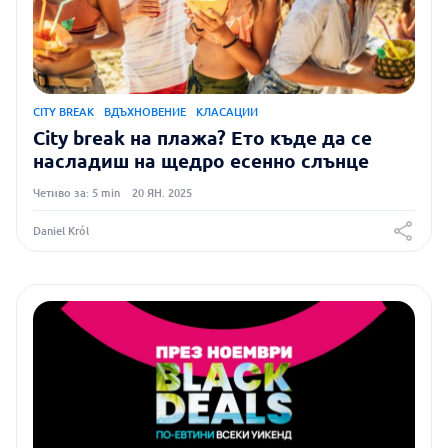
CITY BREAK
ВДЪХНОВЕНИЕ
КЛАСАЦИИ
City break на плажа? Ето къде да се
насладиш на щедро есенно слънце
Четиво за: 5 min
20 ЯН. 2025
Daniel Król