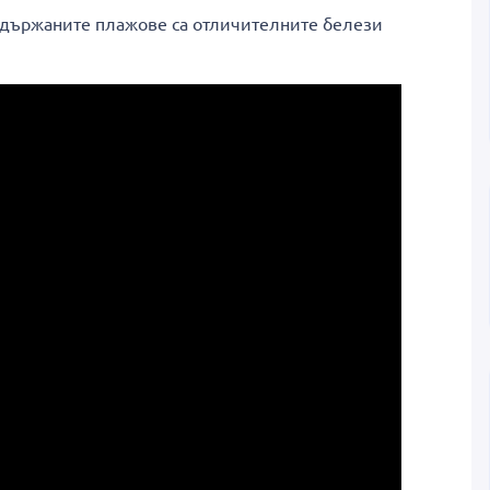
оддържаните плажове са отличителните белези