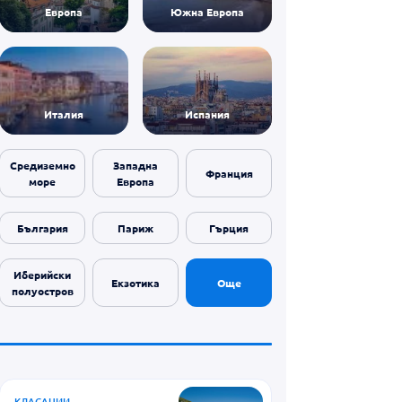
Европа
Южна Европа
Италия
Испания
Средиземно
Западна
Франция
море
Европа
България
Париж
Гърция
Иберийски
Екзотика
Още
полуостров
КЛАСАЦИИ