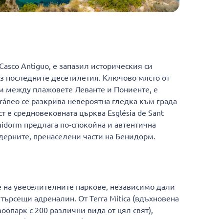
Casco Antiguo, е запазил историческия си
ез последните десетилетия. Ключово място от
лм между плажовете Леванте и Пониенте, е
erráneo се разкрива невероятна гледка към града
т е средновековната църква Església de Sant
enidorm предлага по-спокойна и автентична
одерните, пренаселени части на Бенидорм.
 на увеселителните паркове, независимо дали
търсещи адреналин. От Terra Mítica (вдъхновена
зоопарк с 200 различни вида от цял свят),