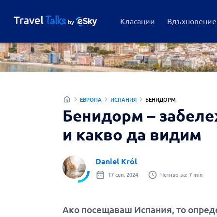
Класации
Вдъхновение
ЕВРОПА
ИСПАНИЯ
БЕНИДОРМ
Бенидорм – забеле
и какво да видим
Daniel Król
17 сеп. 2024
Четиво за: 7 min
Ако посещаваш Испания, то опред