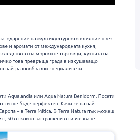
 благодарение на мултикултурното влияние през
сове и аромати от международната кухня,
аследството на морските търговци, кухнята на
Всичко това превръща града в изкушаващо
ш най-разнообразни специалитети.
ети Aqualandia или Aqua Natura Benidorm. Посети
 ти ще бъде перфектен. Качи се на най-
ропа – в Terra Mítica. В Terra Natura пък можеш
ят, 50 от които застрашени от изчезване.