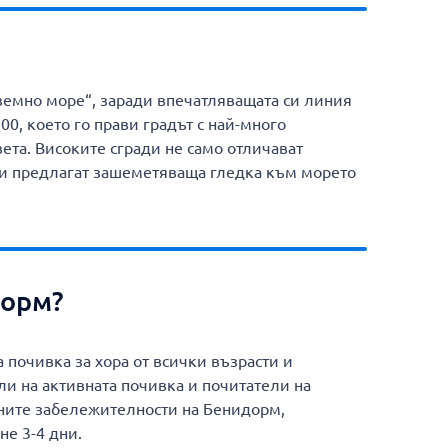
емно море“, заради впечатляващата си линия
00, което го прави градът с най-много
вета. Високите сгради не само отличават
 и предлагат зашеметяваща гледка към морето
дорм?
почивка за хора от всички възрасти и
ли на активната почивка и почитатели на
вните забележителности на Бенидорм,
не 3-4 дни.