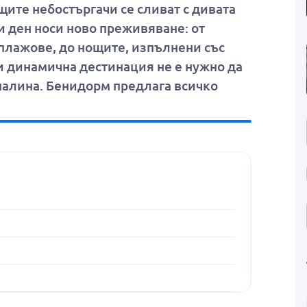
Малдивите
щите небостъргачи се сливат с дивата
и ден носи ново преживяване: от
Малта
плажове, до нощите, изпълнени със
Мароко
зи динамична дестинация не е нужно да
алина. Бенидорм предлага всичко
Обединени арабски емирства
Португалия
САЩ
Тунис
Турция
Хърватия
Румъния
Франция