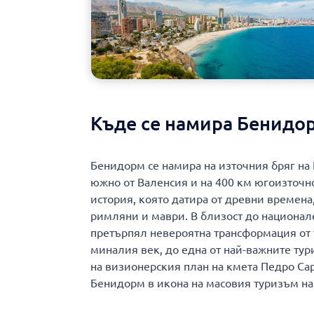
Къде се намира Бенидо
Бенидорм се намира на източния бряг на 
южно от Валенсия и на 400 км югоизточн
история, която датира от древни времена
римляни и маври. В близост до национален 
претърпял невероятна трансформация от 
миналия век, до една от най-важните тур
на визионерския план на кмета Педро Са
Бенидорм в икона на масовия туризъм на 