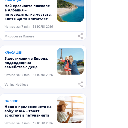
Най-красивите плажове
в Албания –
пътеводител на местата,
които ще те впечатлят
Четиво за: 7 min
31 ЮЛИ 2026
Мирослава Илиева
КЛАСАЦИИ
5 дестинации в Европа,
подходящи за
семейства с деца
Четиво за: 5 min
14 ЮЛИ 2026
Vanina Hadjieva
НОВИНИ
Ново в приложението на
eSky: MAIA – твоят
асистент в пътуванията
Четиво за: 3 min
19 ЮНИ 2026