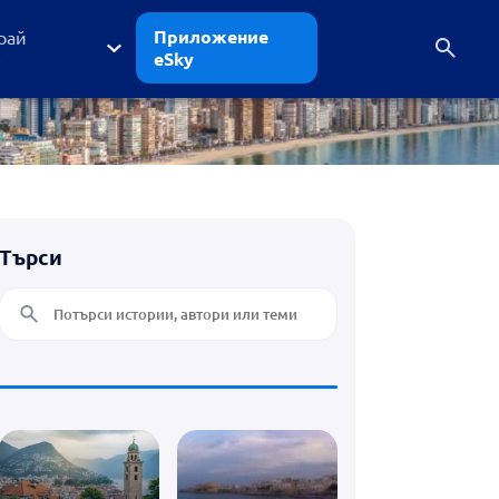
Приложение
рай
eSky
е
Търси
лети