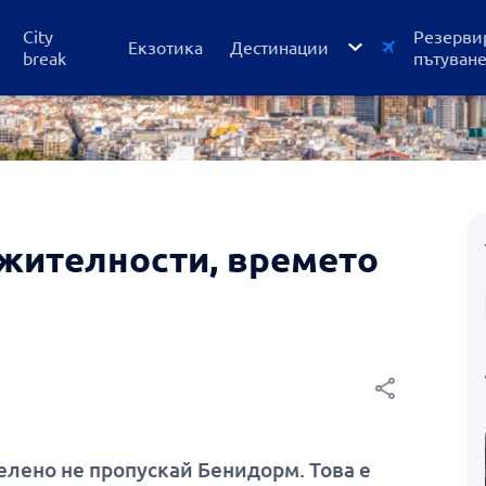
City
Резерви
Екзотика
Дестинации
break
пътуван
Австрия
Оферти
Албания
City break
Германия
Почивки
жителности, времето
Гърция
Самолетни би
Египет
Приложение
Испания
Италия
Кипър
елено не пропускай Бенидорм. Това е