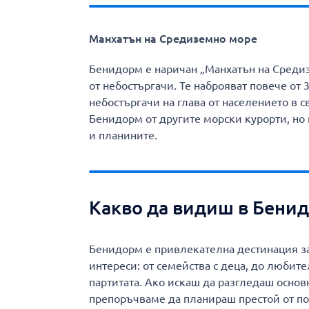
Манхатън на Средиземно море
Бенидорм е наричан „Манхатън на Средиз
от небостъргачи. Те наброяват повече от 3
небостъргачи на глава от населението в с
Бенидорм от другите морски курорти, но
и планините.
Какво да видиш в Бени
Бенидорм е привлекателна дестинация за 
интереси: от семейства с деца, до любите
партитата. Ако искаш да разгледаш осно
препоръчваме да планираш престой от по