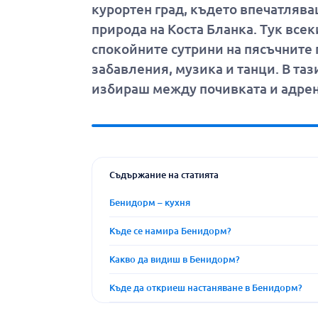
курортен град, където впечатлява
природа на Коста Бланка. Тук всек
спокойните сутрини на пясъчните 
забавления, музика и танци. В та
избираш между почивката и адрен
Съдържание на статията
Бенидорм – кухня
Къде се намира Бенидорм?
Какво да видиш в Бенидорм?
Къде да откриеш настаняване в Бенидорм?