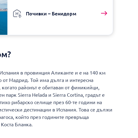
Почивки – Бенидорм
рм?
Испания в провинция Аликанте и е на 140 км
о от Мадрид. Той има дълга и интересна
, когато районът е обитаван от финикийци,
парк Sierra Helada и Sierra Cortina, градът е
тихо рибарско селище през 60-те години на
истически дестинации в Испания. Това се дължи
рагоса, който през годините превръща
Коста Бланка.