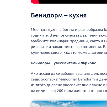
Бенидорм – кухня
Местната кухня е богата и разнообразна
годините. В нея се смесват различни вку
арабските кулинарни традиции, както и н
рибарите и занаятчиите на континента. 
кулинарно място, където можеш да опита
Бенидорм – увеселителни паркове
Ако искаш да се забавляваш цял ден, пос
също зоопарка Mundomar Benidorm и денят
дългото дървено увеселително влакче в Ев
да видиш над 200 вида животни от цял ​​св