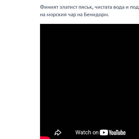
Финият златист пясък, чистата вода и п
на морския чар на Бенидорм.