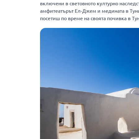
включени в световното културно наследс
амфитеатърът Ел-Джем и медината в Туни
посетиш по време на своята почивка в Ту