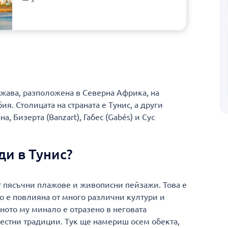
ржава, разположена в Северна Африка, на
я. Столицата на страната е Тунис, а други
а, Бизерта (Banzart), Габес (Gabés) и Сус
ди в Тунис?
 пясъчни плажове и живописни пейзажи. Това е
то е повлияна от много различни култури и
ото му минало е отразено в неговата
 местни традиции. Тук ще намериш осем обекта,