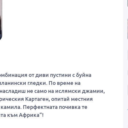
Малдивите
Малта
Мароко
Обединени арабски емирства
Португалия
САЩ
Тунис
омбинация от диви пустини с буйна
планински гледки. По време на
Турция
 насладиш не само на ислямски джамии,
Хърватия
орическия Картаген, опитай местния
Румъния
а камила. Перфектната почивка те
ата към Африка“!
Франция