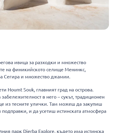
регова ивица за разходки и множество
те на финикийското селище Менинкс,
ра Сегира и множество джамии.
ти Houmt Souk, главният град на острова.
 забележителност в него – сукът, традиционен
нце из тесните улички. Там можеш да закупиш
 подправки, и да усетиш истинската атмосфера
ния парк Djerba Explore, където има истинска