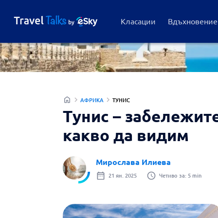
Класации
Вдъхновение
АФРИКА
ТУНИС
Тунис – забележит
какво да видим
Мирослава Илиева
21 ян. 2025
Четиво за: 5 min