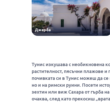
Джерба
Тунис изкушава с необикновена к
растителност, пясъчни плажове и 
почивката си в Тунис можеш да се
но и на римски руини. Посети ист
зехтин или виж Сахара от гърба н
очаква, след като прекосиш „врат