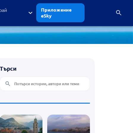
Приложение
рай
eSky
е
Търси
лети