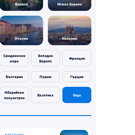
Европа
Южна Европа
Италия
Испания
Средиземно
Западна
Франция
море
Европа
България
Париж
Гърция
Иберийски
Екзотика
Още
полуостров
КЛАСАЦИИ