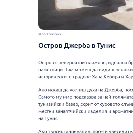
© Shutterstock
Остров Джерба в Тунис
Остров с невероятни плажове, идеална б
паметници. Там можеш да видиш останки
историческите градове Хара Кебира и Ха
Ако искаш да усетиш духа на Джерба, посе
Самото му име подсказва за най-голямата
тунизийски базар, скрит от суровото слъ
местни занаятчийски изделия и ароматни
на Тунис.
Ако търсиш адреналин, посети увеселител