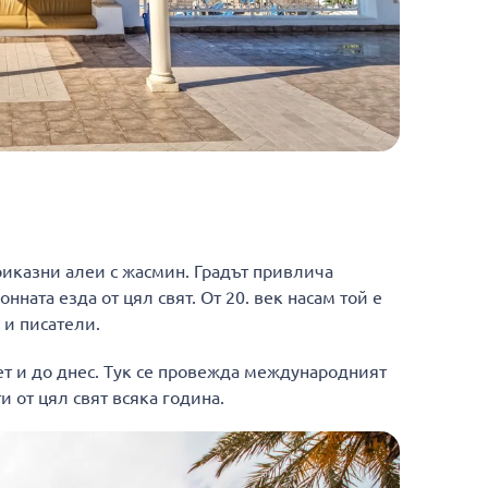
риказни алеи с жасмин. Градът привлича
ната езда от цял ​​свят. От 20. век насам той е
 и писатели.
т и до днес. Тук се провежда международният
от цял ​​свят всяка година.