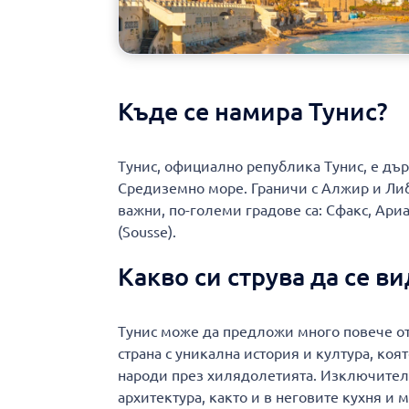
Къде се намира Тунис?
Тунис, официално република Тунис, е дъ
Средиземно море. Граничи с Алжир и Либи
важни, по-големи градове са: Сфакс, Ариан
(Sousse).
Какво си струва да се ви
Тунис може да предложи много повече от
страна с уникална история и култура, коя
народи през хилядолетията. Изключителн
архитектура, както и в неговите кухня и