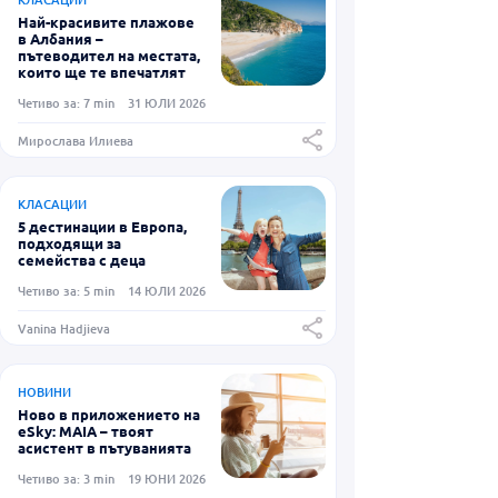
Най-красивите плажове
в Албания –
пътеводител на местата,
които ще те впечатлят
Четиво за: 7 min
31 ЮЛИ 2026
Мирослава Илиева
КЛАСАЦИИ
5 дестинации в Европа,
подходящи за
семейства с деца
Четиво за: 5 min
14 ЮЛИ 2026
Vanina Hadjieva
НОВИНИ
Ново в приложението на
eSky: MAIA – твоят
асистент в пътуванията
Четиво за: 3 min
19 ЮНИ 2026