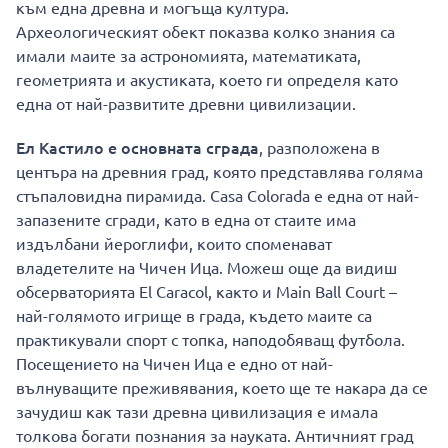
към една древна и могъща култура.
Археологическият обект показва колко знания са
имали маите за астрономията, математиката,
геометрията и акустиката, което ги определя като
една от най-развитите древни цивилизации.
Ел Кастило е основната сграда
, разположена в
центъра на древния град, която представлява голяма
стъпаловидна пирамида. Casa Colorada е една от най-
запазените сгради, като в една от стаите има
издълбани йероглифи, които споменават
владетелите на Чичен Ица. Можеш още да видиш
обсерваторията El Caracol, както и Main Ball Court –
най-голямото игрище в града, където маите са
практикували спорт с топка, наподобяващ футбола.
Посещението на Чичен Ица е едно от най-
вълнуващите преживявания, което ще те накара да се
зачудиш как тази древна цивилизация е имала
толкова богати познания за науката. Античният град