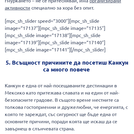
гмуркането – не се притеснявай, има
организирани
активности
специално за хора без опит.
[mpc_sh_slider speed=“3000″][mpc_sh_slide
image=“17137″][mpc_sh_slide image=“17135″]
[mpc_sh_slide image=“17138″][mpc_sh_slide
image=“17139″][mpc_sh_slide image=“17140″]
[mpc_sh_slide image=“17141″][/mpc_sh_slider]
5. Всъщност причините да посетиш Канкун
са много повече
Канкун е една от най-посещаваните дестинации в
Мексико като притежава славата и на един от най-
безопасните градове. В същото време местните са
толкова гостоприемни и дружелюбни, че енергията, с
която те зареждат, със сигурност ще бъде една от
основните причини, поради коята ще искаш да се
завърнеш в слънчевата страна.