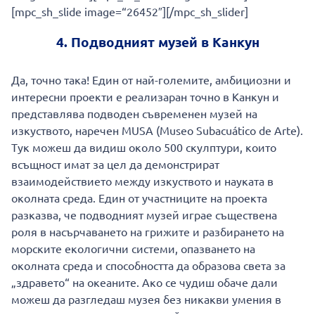
[mpc_sh_slide image=“26452″][/mpc_sh_slider]
4. Подводният музей в Канкун
Да, точно така! Един от най-големите, амбициозни и
интересни проекти е реализаран точно в Канкун и
представлява подводен съвременен музей на
изкуството, наречен MUSA (Museo Subacuático de Arte).
Тук можеш да видиш около 500 скулптури, които
всъщност имат за цел да демонстрират
взаимодействието между изкуството и науката в
околната среда. Един от участниците на проекта
разказва, че подводният музей играе съществена
роля в насърчаването на грижите и разбирането на
морските екологични системи, опазването на
околната среда и способността да образова света за
„здравето“ на океаните. Ако се чудиш обаче дали
можеш да разгледаш музея без никакви умения в