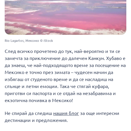
Rio Lagartos, Мексико © iStock
След всичко прочетено до тук, най-вероятно и ти се
замечта за приключение до далечен Канкун. Хубаво е
да знаеш, че най-подходящото време за посещение на
Мексико е точно през зимата – чудесен начин да
избягаш от студеното време и да се насладиш на
слънце и летни емоции. Така че стягай куфара,
приготви си паспорта и се отдай на незабравима и
екзотична почивка в Мексико!
Не спирай да следиш
нашия блог
за още интересни
дестинации и предложения.