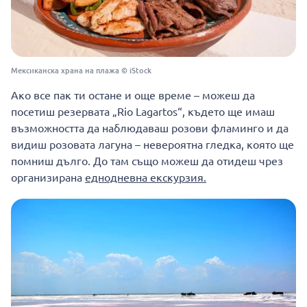
Мексиканска храна на плажа © iStock
Ако все пак ти остане и още време – можеш да
посетиш резервата „Rio Lagartos“, където ще имаш
възможността да наблюдаваш розови фламинго и да
видиш розовата лагуна – невероятна гледка, която ще
помниш дълго. До там също можеш да отидеш чрез
организирана
еднодневна екскурзия.