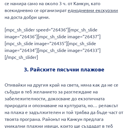
се намира само на около 3 ч. от Канкун, като
всекидневно се организират
еднодневни екскурзии
на доста добри цени.
[mpc_sh_slider speed=“26436″][mpc_sh_slide
image=“26436″][mpc_sh_slide image=“26437″]
[mpc_sh_slide image=“26435″][mpc_sh_slide
image=“26434″][mpc_sh_slide image=“26433″]
[/mpc_sh_slider]
3. Райските пясъчни плажове
Отивайки на другия край на света, няма как да не се
събуди в теб желанието за разглеждане на
забележителности, докосване до екзотичната
природата и опознаване на културата, но… релаксът
на плажа е задължителен и той трябва да бъде част от
твоята програма. Районът на Канкун предлага
уникални плажни ивици, които ще създадат в теб