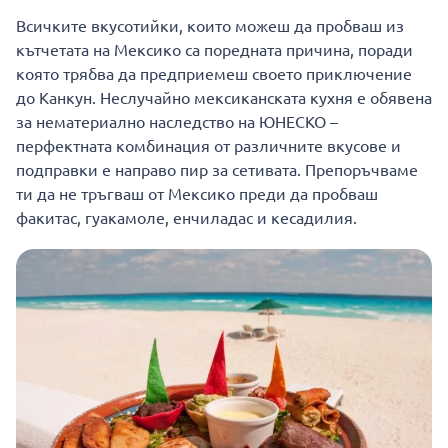
Всичките вкусотийки, които можеш да пробваш из
кътчетата на Мексико са поредната причина, поради
която трябва да предприемеш своето приключение
до Канкун. Неслучайно мексиканската кухня е обявена
за нематериално наследство на ЮНЕСКО –
перфектната комбинация от различните вкусове и
подправки е направо пир за сетивата. Препоръчваме
ти да не тръгваш от Мексико преди да пробваш
факитас, гуакамоле, енчиладас и кесадилия.