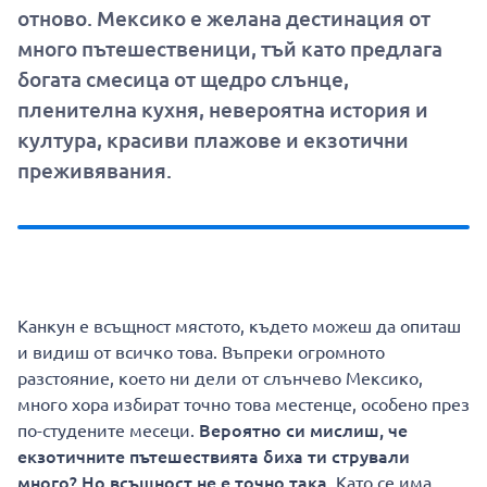
отново. Мексико е желана дестинация от
много пътешественици, тъй като предлага
богата смесица от щедро слънце,
пленителна кухня, невероятна история и
култура, красиви плажове и екзотични
преживявания.
Канкун е всъщност мястото, където можеш да опиташ
и видиш от всичко това. Въпреки огромното
разстояние, което ни дели от слънчево Мексико,
много хора избират точно това местенце, особено през
Вероятно си мислиш, че
по-студените месеци.
екзотичните пътешествията биха ти стрували
много? Но всъщност не е точно така.
Като се има