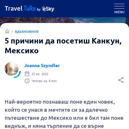
MENU
ВДЪХНОВЕНИЕ
5 причини да посетиш Канкун,
Мексико
Joanna Szyndler
25 ян. 2022
Четиво за: 4 min
Най-вероятно познаваш поне един човек,
който се унася в мечтите си за далечно
пътешествие до Мексико или е бил там поне
веднъж, и няма търпение да се върне