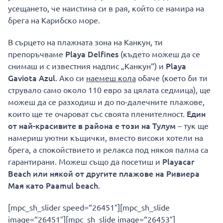
усещането, че наистина си в рая, който се намира на
брега на Карибско море.
В сърцето на плажната зона на Канкун, ти
Playa Delfines
препоръчваме
(където можеш да се
Playa
снимаш и с известния надпис „Канкун“) и
Gaviota Azul
. Ако си
наемеш кола
обаче (което би ти
струвало само около 110 евро за цялата седмица), ще
можеш да се разходиш и до по-далечните плажове,
Един
които ще те очароват със своята пленителност.
от най-красивите в района е този на Тулум
– тук ще
намериш уютни къщички, вместо високи хотели на
брега, а спокойствието и релакса под някоя палма са
Playacar
гарантирани. Можеш също да посетиш и
Beach или някой от другите плажове на Ривиера
Мая като Paamul beach
.
[mpc_sh_slider speed=“26451″][mpc_sh_slide
image=“26451″][mpc_sh_slide image=“26453″]