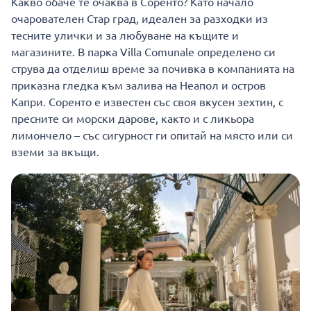
Какво обаче те очаква в Соренто? Като начало
очарователен Стар град, идеален за разходки из
тесните улички и за любуване на къщите и
магазините. В парка Villa Comunale определено си
струва да отделиш време за почивка в компанията на
приказна гледка към залива на Неапол и остров
Капри. Соренто е известен със своя вкусен зехтин, с
пресните си морски дарове, както и с ликьора
лимончело – със сигурност ги опитай на място или си
вземи за вкъщи.