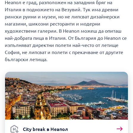
Неапол е град, разположен на западния бряг на
Италия в подножието на Везувий. Тук има древни
римски руини и музеи, но не липсват дизайнерски
магазини, шикозни ресторанти и модерни
художествени галерии. В Неапол можеш да опиташ
най-добрата пица в Италия. От България до Неапол се
изпълняват директни полети най-често от летище
София, не липсват и полети с прекачване от другите
български летища.
City break в Неапол