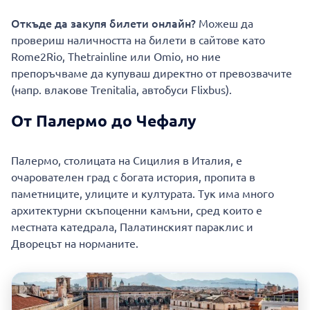
Откъде да закупя билети онлайн?
Можеш да
провериш наличността на билети в сайтове като
Rome2Rio, Thetrainline или Omio, но ние
препоръчваме да купуваш директно от превозвачите
(напр. влакове Trenitalia, автобуси Flixbus).
От Палермо до Чефалу
Палермо, столицата на Сицилия в Италия, е
очарователен град с богата история, пропита в
паметниците, улиците и културата. Тук има много
архитектурни скъпоценни камъни, сред които е
местната катедрала, Палатинският параклис и
Дворецът на норманите.