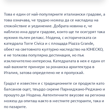
Това е един от най-популярните италиански градове, а
това означава, че трудно можеш да се насладиш на
спокойствие и уединение. Добрата новина е, че
наблизо има други градове, които ще ти осигурят така
нужния пълен релакс. Модена, с историческата си
катедрала Torre Civica и с площада Piazza Grande,
обект на световното културно наследство на ЮНЕСКО,
е не толкова популярна дестинация, но пък
изключително интересна. Катедралата в нея е един от
най-важните примери за романска архитектура в
Италия, затова определено не я пропускай.
Градът е известен и с традиционните си продукти като
балсамов оцет, твърдо сирене Пармиджано-Реджано и
прошуто ди Модена. Автентичните вкусове на региона
можеш да опиташ както в местните ресторанти, така и
по пазарите.