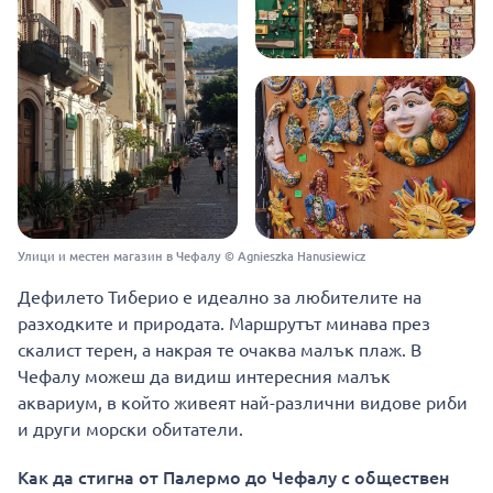
Улици и местен магазин в Чефалу © Agnieszka Hanusiewicz
Дефилето Тиберио е идеално за любителите на
разходките и природата. Маршрутът минава през
скалист терен, а накрая те очаква малък плаж. В
Чефалу можеш да видиш интересния малък
аквариум, в който живеят най-различни видове риби
и други морски обитатели.
Как да стигна от Палермо до Чефалу с обществен