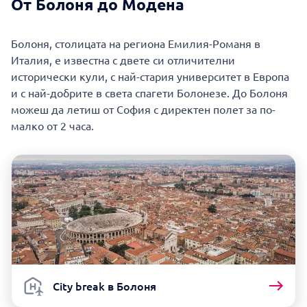
От Болоня до Модена
Болоня, столицата на региона Емилия-Романя в
Италия, е известна с двете си отличителни
исторически кули, с най-стария университет в Европа
и с най-добрите в света спагети Болонезе. До Болоня
можеш да летиш от София с директен полет за по-
малко от 2 часа.
City break в Болоня