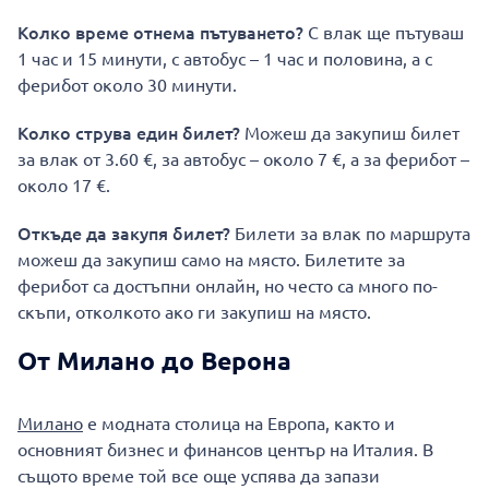
Колко време отнема пътуването?
С влак ще пътуваш
1 час и 15 минути, с автобус – 1 час и половина, а с
ферибот около 30 минути.
Колко струва един билет?
Можеш да закупиш билет
за влак от 3.60 €, за автобус – около 7 €, а за ферибот –
около 17 €.
Откъде да закупя билет?
Билети за влак по маршрута
можеш да закупиш само на място. Билетите за
ферибот са достъпни онлайн, но често са много по-
скъпи, отколкото ако ги закупиш на място.
От Милано до Верона
Милано
е модната столица на Европа, както и
основният бизнес и финансов център на Италия. В
същото време той все още успява да запази