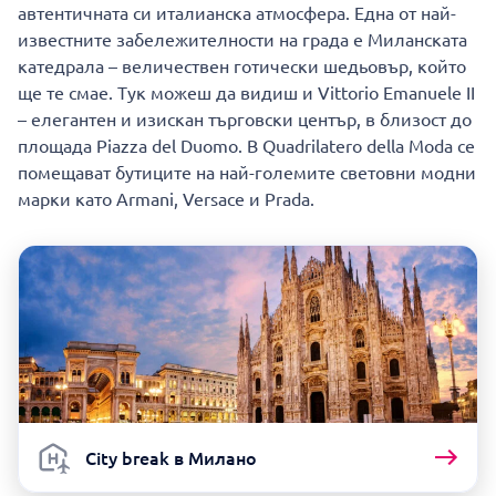
автентичната си италианска атмосфера. Една от най-
известните забележителности на града е Миланската
катедрала – величествен готически шедьовър, който
ще те смае. Тук можеш да видиш и Vittorio Emanuele II
– елегантен и изискан търговски център, в близост до
площада Piazza del Duomo. В Quadrilatero della Moda се
помещават бутиците на най-големите световни модни
марки като Armani, Versace и Prada.
City break в Милано