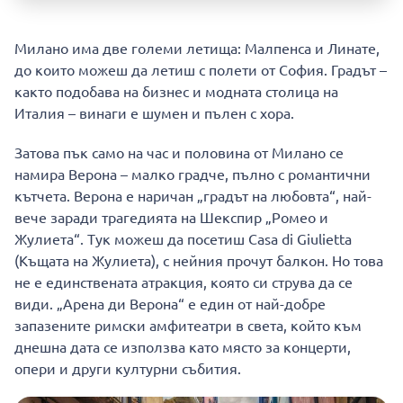
Милано има две големи летища: Малпенса и Линате,
до които можеш да летиш с полети от София. Градът –
както подобава на бизнес и модната столица на
Италия – винаги е шумен и пълен с хора.
Затова пък само на час и половина от Милано се
намира Верона – малко градче, пълно с романтични
кътчета. Верона е наричан „градът на любовта“, най-
вече заради трагедията на Шекспир „Ромео и
Жулиета“. Тук можеш да посетиш Casa di Giulietta
(Къщата на Жулиета), с нейния прочут балкон. Но това
не е единствената атракция, която си струва да се
види. „Арена ди Верона“ е един от най-добре
запазените римски амфитеатри в света, който към
днешна дата се използва като място за концерти,
опери и други културни събития.