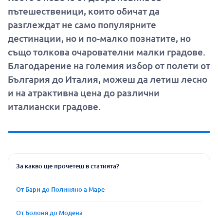
пътешественици, които обичат да
разглеждат не само популярните
дестинации, но и по-малко познатите, но
също толкова очарователни малки градове.
Благодарение на големия избор от полети от
България до Италия, можеш да летиш лесно
и на атрактивна цена до различни
италиански градове.
За какво ще прочетеш в статията?
От Бари до Полиняно а Маре
От Болоня до Модена