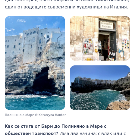
един от водещите съвременни художници на Италия.
Полиняно а Маре
© Katarzyna Hauton
Как се стига от Бари до Полиняно а Маре с
обществен транспорт?
Има два начина: с влак или с