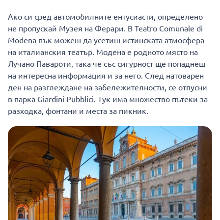
Ако си сред автомобилните ентусиасти, определено
не пропускай Музея на Ферари. В Teatro Comunale di
Modena пък можеш да усетиш истинската атмосфера
на италианския театър. Модена е родното място на
Лучано Павароти, така че със сигурност ще попаднеш
на интересна информация и за него. След натоварен
ден на разглеждане на забележителности, се отпусни
в парка Giardini Pubblici. Тук има множество пътеки за
разходка, фонтани и места за пикник.