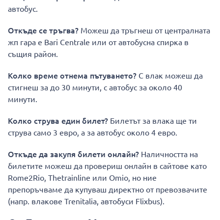
автобус.
Откъде се тръгва?
Можеш да тръгнеш от централната
жп гара е Bari Centrale или от автобусна спирка в
същия район.
Колко време отнема пътуването?
С влак можеш да
стигнеш за до 30 минути, с автобус за около 40
минути.
Колко струва един билет?
Билетът за влака ще ти
струва само 3 евро, а за автобус около 4 евро.
Откъде да закупя билети онлайн?
Наличността на
билетите можеш да провериш онлайн в сайтове като
Rome2Rio, Thetrainline или Omio, но ние
препоръчваме да купуваш директно от превозвачите
(напр. влакове Trenitalia, автобуси Flixbus).