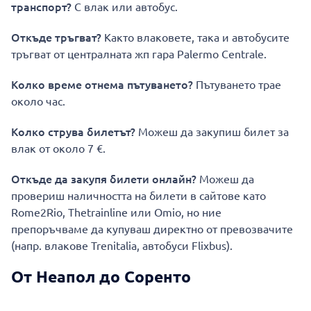
транспорт?
С влак или автобус.
Откъде тръгват?
Както влаковете, така и автобусите
тръгват от централната жп гара Palermo Centrale.
Колко време отнема пътуването?
Пътуването трае
около час.
Колко струва билетът?
Можеш да закупиш билет за
влак от около 7 €.
Откъде да закупя билети онлайн?
Можеш да
провериш наличността на билети в сайтове като
Rome2Rio, Thetrainline или Omio, но ние
препоръчваме да купуваш директно от превозвачите
(напр. влакове Trenitalia, автобуси Flixbus).
От Неапол до Соренто