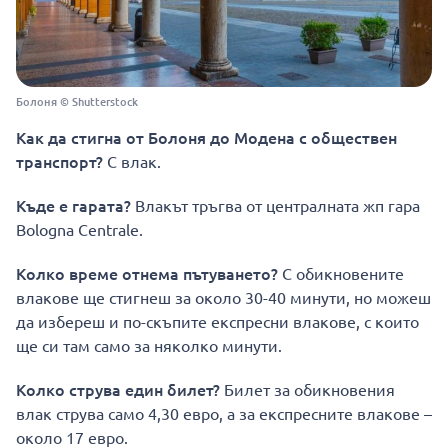
Болоня © Shutterstock
Как да стигна от Болоня до Модена с обществен
транспорт?
С влак.
Къде е гарата?
Влакът тръгва от централната жп гара
Bologna Centrale.
Колко време отнема пътуването?
С обикновените
влакове ще стигнеш за около 30-40 минути, но можеш
да избереш и по-скъпите експресни влакове, с които
ще си там само за няколко минути.
Колко струва един билет?
Билет за обикновения
влак струва само 4,30 евро, а за експресните влакове –
около 17 евро.