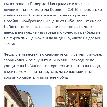
км източно от Палермо. Над града се извисява
внушителната катедрала Duomo di Cefalù в норманско-
арабски стил. Фасадата ѝ е украсена с красиви
мозайки, изобразяващи сцени от Библията. От хълма
La Rocca можеш да се насладиш на спираща дъха
панорамна гледка към града и околното крайбрежие.
На върха пък ще можеш да видиш руините на древен
замък.
Чефалу е известен и с красивите си пясъчни плажове,
заобиколени от внушителни скали. Разходи се по
улиците на La Marina – историческия център на града,
в който можеш да пазаруваш, да се насладиш на
ароматно кафе или питателен обяд.