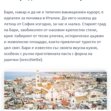
Бари, макар и да не е типичен ваканционен курорт, е
идеален за почивка в Италия. До него можеш да
летиш от София изгодно, за час и малко. Старият град
на Бари, заобиколен от масивни крепостни стени,
крие лабиринт от тесни улички, исторически църкви
и живописни площади, които привличат туристи от
цял свят. Бари е известен със своята вкусна кухня,
особено с ръчно приготвената паста с форма на
ушички (orecchiette).