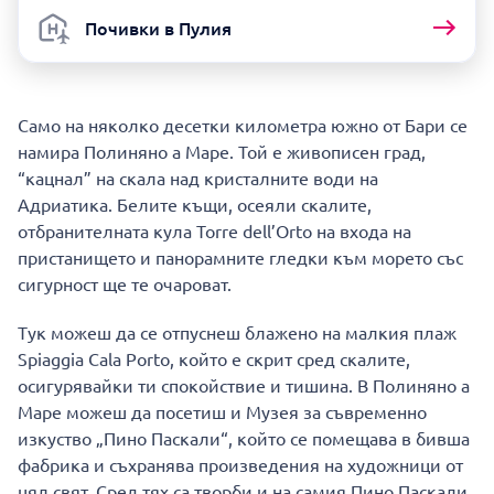
Почивки в Пулия
Само на няколко десетки километра южно от Бари се
намира Полиняно а Маре. Той е живописен град,
“кацнал” на скала над кристалните води на
Адриатика. Белите къщи, осеяли скалите,
отбранителната кула Torre dell’Orto на входа на
пристанището и панорамните гледки към морето със
сигурност ще те очароват.
Тук можеш да се отпуснеш блажено на малкия плаж
Spiaggia Cala Porto, който е скрит сред скалите,
осигурявайки ти спокойствие и тишина. В Полиняно а
Маре можеш да посетиш и Музея за съвременно
изкуство „Пино Паскали“, който се помещава в бивша
фабрика и съхранява произведения на художници от
цял свят. Сред тях са творби и на самия Пино Паскали,