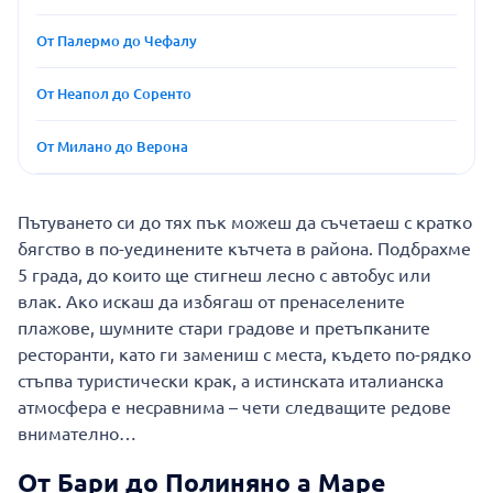
От Палермо до Чефалу
От Неапол до Соренто
От Милано до Верона
Пътуването си до тях пък можеш да съчетаеш с кратко
бягство в по-уединените кътчета в района. Подбрахме
5 града, до които ще стигнеш лесно с автобус или
влак. Ако искаш да избягаш от пренаселените
плажове, шумните стари градове и претъпканите
ресторанти, като ги замениш с места, където по-рядко
стъпва туристически крак, а истинската италианска
атмосфера е несравнима – чети следващите редове
внимателно…
От Бари до Полиняно а Маре