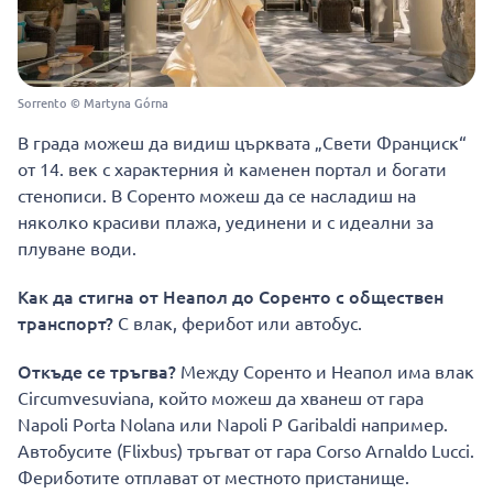
Sorrento © Martyna Górna
В града можеш да видиш църквата „Свети Франциск“
от 14. век с характерния ѝ каменен портал и богати
стенописи. В Соренто можеш да се насладиш на
няколко красиви плажа, уединени и с идеални за
плуване води.
Как да стигна от Неапол до Соренто с обществен
транспорт?
С влак, ферибот или автобус.
Откъде се тръгва?
Между Соренто и Неапол има влак
Circumvesuviana, който можеш да хванеш от гара
Napoli Porta Nolana или Napoli P Garibaldi например.
Автобусите (Flixbus) тръгват от гара Corso Arnaldo Lucci.
Фериботите отплават от местното пристанище.