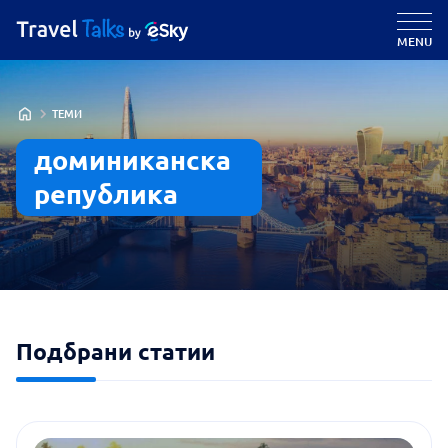
MENU
ТЕМИ
доминиканска
република
Подбрани статии