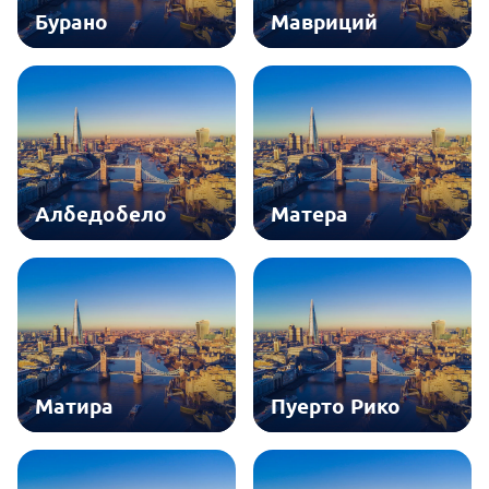
Бурано
Мавриций
Албедобело
Матера
Матира
Пуерто Рико