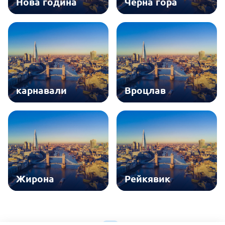
Нова година
Черна гора
карнавали
Вроцлав
Жирона
Рейкявик