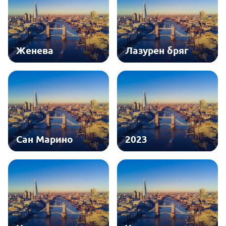
Женева
Лазурен бряг
Сан Марино
2023