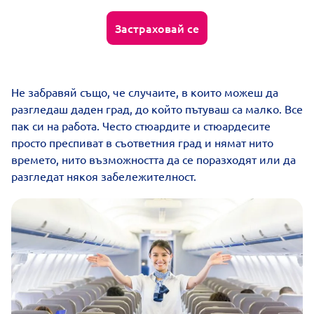
Застраховай се
Не забравяй също, че случаите, в които можеш да
разгледаш даден град, до който пътуваш са малко. Все
пак си на работа. Често стюардите и стюардесите
просто преспиват в съответния град и нямат нито
времето, нито възможността да се поразходят или да
разгледат някоя забележителност.