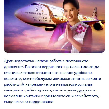
Друг недостатък на тази работа е постоянното
движение. По всяка вероятност ще ти се наложи да
смениш местожителството си с някое удобно за
полетите, които обслужва авиокомпанията, за която
работиш. А напрежението и невъзможността да
завържеш трайни връзки, както и да поддържаш
нормални контакти с приятелите си и семейството,
също не са за подценяване.