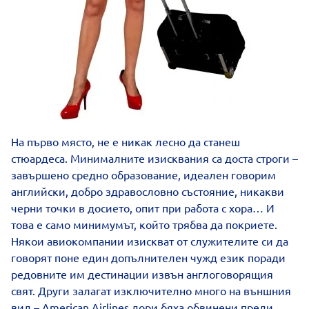
На първо място, не е никак лесно да станеш
стюардеса. Минималните изисквания са доста строги –
завършено средно образование, идеален говорим
английски, добро здравословно състояние, никакви
черни точки в досието, опит при работа с хора… И
това е само минимумът, който трябва да покриете.
Някои авиокомпании изискват от служителите си да
говорят поне един допълнителен чужд език поради
редовните им дестинации извън англоговорящия
свят. Други залагат изключително много на външния
вид – American Airlines дори бяха обвинени преди