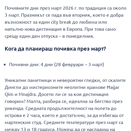
Почивните дни през март 2026 г. по традиция са около
3 март. Празникът се пада във вторник, което е добра
възможност за един city break до любима или
напълно нова дестинация в Европа. При това само
срещу един ден отпуска – в понеделник.
Кога да планираш почивка през март?
Почивни дни: 4 дни (28 февруари – 3 март)
Уникални паметници и невероятни гледки, от скалите
Дингли до мистериозните неолитни храмове Ħaġar
Qim и Mnajdra. Досети ли се за коя дестинация
говорим? Малта, разбира се, идеална за бягство през
уикенда. Средната продължителност на полета до
острова е 2 часа, което е достатъчно, за да избягаш от
мартенския студ. Средните температури през март са
между 13 и 18 градуса. Можеш да се насладиш на