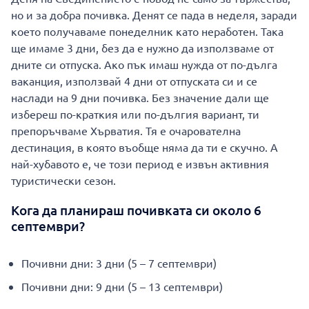
но и за добра почивка. Денят се пада в неделя, заради
което получаваме понеделник като неработен. Така
ще имаме 3 дни, без да е нужно да използваме от
дните си отпуска. Ако пък имаш нужда от по-дълга
ваканция, използвай 4 дни от отпуската си и се
наслади на 9 дни почивка. Без значение дали ще
избереш по-краткия или по-дългия вариант, ти
препоръчваме Хърватия. Тя е очарователна
дестинация, в която въобще няма да ти е скучно. А
най-хубавото е, че този период е извън активния
туристически сезон.
Кога да планираш почивката си около 6
септември?
Почивни дни: 3 дни (5 – 7 септември)
Почивни дни: 9 дни (5 – 13 септември)