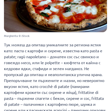
Margherita © iStock
Тук можеш да опиташ уникалните за региона ястия
като: паста с картофи и сирене, известна като pasta e
patate; ragù napoletano – доматен сос със свинско и
говеждо месо, или le polpette – кюфтета от кайма с
кедрови ядки, стафиди и зелен магданоз. Не
пропускай да опиташ и неаполитанска улична храна.
Препоръчваме ти пържените и мазни, но невероятно
вкусни ястия, като crocchè di patate (панирани
картофени крокети със сирене и яйца), frittatine di
pasta – пържени спагети с бекон, сирене и сос, frittata
di patate – палачинки с картофено пюре, шунка и
сирене или класическите arancini – панирани оризови