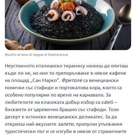
Risotto al nero di seppia © Shutterstock
Неустоимото италианско тирамису можеш да опиташ
къде ли не, но ние ти препоръчваме в някое кафене
на площад „Сан Марко“.
Фритоле
са венециански
понички със стафиди и портокалова кора, които са
особено популярни по време на карнавала. За
любителите на класиката добър избор са zaleti –
бисквити от царевично брашно със стафиди. Този
десерт е истински венециански деликатес. За да
откриеш най-вкусните
залети,
пропусни утъпкания
туристически път и се изгуби в някоя от страничните