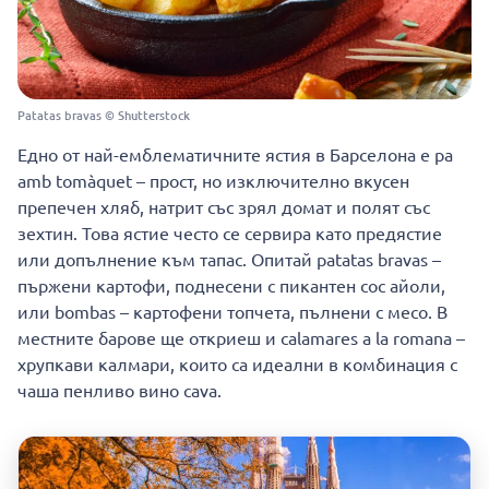
Patatas bravas © Shutterstock
Едно от най-емблематичните ястия в Барселона е pa
amb tomàquet – прост, но изключително вкусен
препечен хляб, натрит със зрял домат и полят със
зехтин. Това ястие често се сервира като предястие
или допълнение към тапас. Опитай patatas bravas –
пържени картофи, поднесени с пикантен сос айоли,
или bombas – картофени топчета, пълнени с месо. В
местните барове ще откриеш и calamares a la romana –
хрупкави калмари, които са идеални в комбинация с
чаша пенливо вино cava.