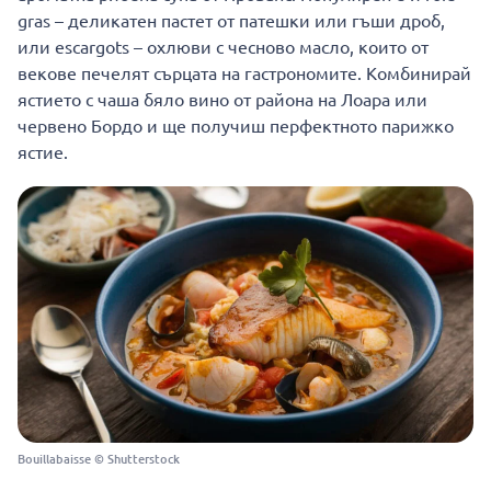
gras – деликатен пастет от патешки или гъши дроб,
или escargots – охлюви с чесново масло, които от
векове печелят сърцата на гастрономите. Комбинирай
ястието с чаша бяло вино от района на Лоара или
червено Бордо и ще получиш перфектното парижко
ястие.
Bouillabaisse © Shutterstock