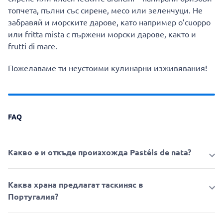
топчета, пълни със сирене, месо или зеленчуци. Не
забравяй и морските дарове, като например o’cuoppo
или fritta mista с пържени морски дарове, както и
frutti di mare.
Пожелаваме ти неустоими кулинарни изживявания!
FAQ
Какво e и откъде произхожда Pastéis de nata?
Каква храна предлагат таскиняс в
Португалия?