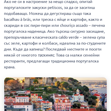
Ако не си в настроение за нещо сладко, опитай
португалските закуски petiscos, за да се заситиш
подобаващо. Можеш да дегустираш също така
bacalhau à brás, или треска с яйце и картофи, както и
скариди в сос пири-пири или chouriço assado – печена
португалска наденица. Ако търсиш сигурно засищане,
препоръчваме класическата caldo verde – зелена супа
със зеле, картофи и колбаси, идеална за по-студените
дни. Къде да хапнеш? Последвай местните и посети
някой от многото
таскиняс
. Това са малки семейни
ресторанти, предлагащи традиционна португалска
храна.