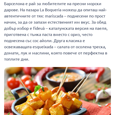
Барселона е рай за любителите на пресни морски
дарове. На пазара La Boqueria можеш да опиташ най-
автентичните от тях: mariscada – поднесени по прост
начин, за да се запази естественият им вкус. За обяд
добър избор е fideuà – каталунската версия на паеля,
приготвена с тънка паста вместо с ориз, често
поднесена със сос айоли. Друга класика е
освежаващата esqueixada – салата от осолена треска,
домати, лук и маслини, която повече от перфектна в
топлите дни.