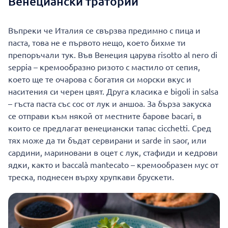
Венециански тратории
Въпреки че Италия се свързва предимно с пица и
паста, това не е първото нещо, което бихме ти
препоръчали тук. Във Венеция царува risotto al nero di
seppia – кремообразно ризото с мастило от сепия,
което ще те очарова с богатия си морски вкус и
наситения си черен цвят. Друга класика е bigoli in salsa
– гъста паста със сос от лук и аншоа. За бърза закуска
се отправи към някой от местните барове bacari, в
които се предлагат венециански тапас cicchetti. Сред
тях може да ти бъдат сервирани и sarde in saor, или
сардини, мариновани в оцет с лук, стафиди и кедрови
ядки, както и baccalà mantecato – кремообразен мус от
треска, поднесен върху хрупкави брускети.