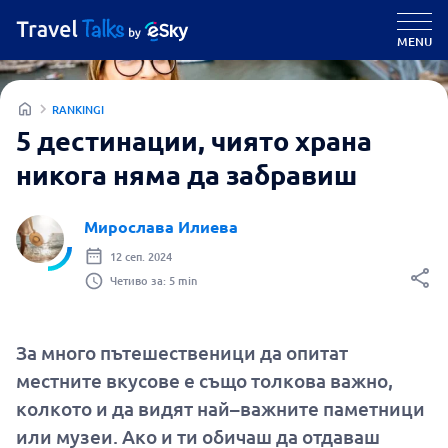
MENU
RANKINGI
5 дестинации, чиято храна
никога няма да забравиш
Мирослава Илиева
12 сеп. 2024
Четиво за: 5 min
За много пътешественици да опитат
местните вкусове е също толкова важно,
колкото и да видят най–важните паметници
или музеи. Ако и ти обичаш да отдаваш