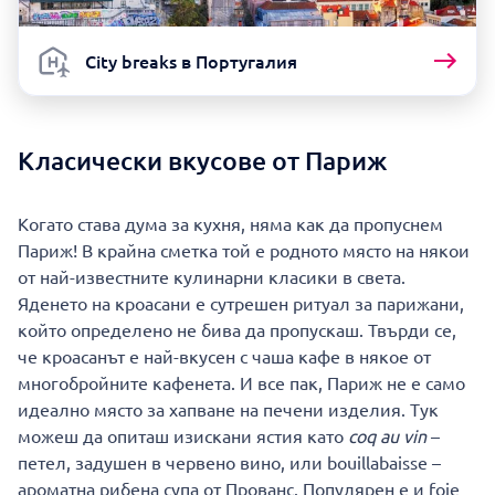
City breaks в Португалия
Класически вкусове от Париж
Когато става дума за кухня, няма как да пропуснем
Париж! В крайна сметка той е родното място на някои
от най-известните кулинарни класики в света.
Яденето на кроасани е сутрешен ритуал за парижани,
който определено не бива да пропускаш. Твърди се,
че кроасанът е най-вкусен с чаша кафе в някое от
многобройните кафенета. И все пак, Париж не е само
идеално място за хапване на печени изделия. Тук
можеш да опиташ изискани ястия като
coq au vin
–
петел, задушен в червено вино, или bouillabaisse –
ароматна рибена супа от Прованс. Популярен е и foie