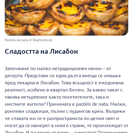
Pastéis de nata © Shutterstock
Сладостта на Лисабон
Започваме по малко нетрадиционен начин – от
десерта. Представи си една дълга виеща се опашка
пред пекарна в Лисабон. Това всъщност е ежедневна
реалност, особено в квартал Белем. За какво чакат с
такова нетърпение както посетителите, така и
местните жители? Причината е pastéis de nata. Малки,
ронливи сладкиши, пълни с пудингов крем. Въпреки
че славата им се е разпространила по целия свят и
могат да се намерят в много страни, те произхождат от
Лисабон. И по-точно от един… манастир! Традиционно