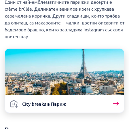
Един от най-емблематичните парижки десерти е
crème brûlée. Деликатен ванилов крем с хрупкава
карамелена коричка. Други сладкиши, които трябва
да опиташ, са макароните – малки, цветни бисквити от
бадемово брашно, които завладяха Instagram със своя
цветен чар.
City breaks в Париж