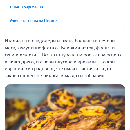
Тапас в Барселона
Уличната храна на Неапол
Италиански сладоледи и паста, балкански печени
меса, хумус и кюфтета от Близкия изток, френски
супи и омлети… Всяко пътуване ни обогатява освен с
всичко друго, и с нови вкусове и аромати. Ето кои
европейски градове ще те омаят с ястията си до
такава степен, че никога няма да ги забравиш!