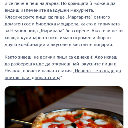
и се пече в пещ на дърва. По краищата ѝ можеш да
видиш изпечените въздушни мехурчета.
Класическите пици са: пица „Маргарита“ с много
доматен сос и биволска моцарела, както и типичната
за Неапол пица „Маринара“ без сирене. Ако тези не ти
хващат кулинарното око, имаш огромен избор от
други комбинации и вкусове в местните пицарии.
Както знаеш, не всички пици са еднакви! Ако искаш
да разбереш къде да откриеш най–вкусните пици в
Неапол, прочети нашата статия „
Неапол – ето къде да
опиташ най–добрата пица
“.