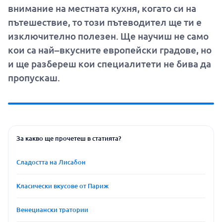
внимание на местната кухня, когато си на
пътешествие, то този пътеводител ще ти е
изключително полезен. Ще научиш не само
кои са най–вкусните европейски градове, но
и ще разбереш кои специалитети не бива да
пропускаш.
За какво ще прочетеш в статията?
Сладостта на Лисабон
Класически вкусове от Париж
Венециански тратории