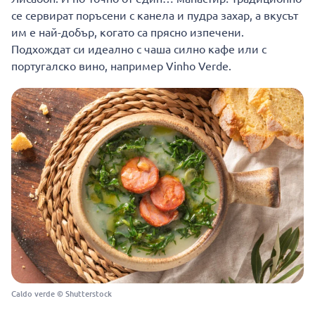
се сервират поръсени с канела и пудра захар, а вкусът
им е най-добър, когато са прясно изпечени.
Подхождат си идеално с чаша силно кафе или с
португалско вино, например Vinho Verde.
Caldo verde © Shutterstock