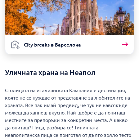
City breaks в Барселона
Уличната храна на Неапол
Столицата на италианската Кампания е дестинация,
която не се нуждае от представяне за любителите на
храната. Все пак имай предвид, че тук не навсякъде
можеш да хапнеш вкусно. Най–добре е да попиташ
местните за препоръки за конкретни места. А какво
да опиташ? Пица, разбира се! Типичната
неаполитанска пица се приготвя от дълго зряло тесто